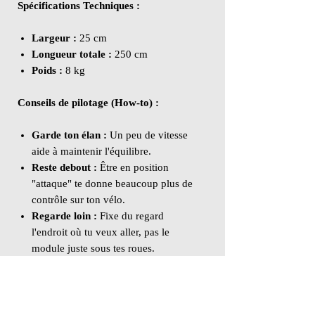
Spécifications Techniques :
Largeur :
25 cm
Longueur totale :
250 cm
Poids :
8 kg
Conseils de pilotage (How-to) :
Garde ton élan :
Un peu de vitesse
aide à maintenir l'équilibre.
Reste debout :
Être en position
"attaque" te donne beaucoup plus de
contrôle sur ton vélo.
Regarde loin :
Fixe du regard
l'endroit où tu veux aller, pas le
module juste sous tes roues.
Fais de petits ajustements :
Ne
donne pas de coups de guidon ou de
pédales brusques.
Détends-toi :
Si tu te crispes, tu as