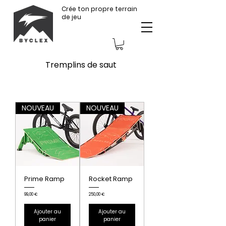
Crée ton propre terrain
de jeu
Tremplins de saut
NOUVEAU
NOUVEAU
Prime Ramp
Rocket Ramp
Prix
Prix
99,00 €
250,00 €
Ajouter au
Ajouter au
panier
panier