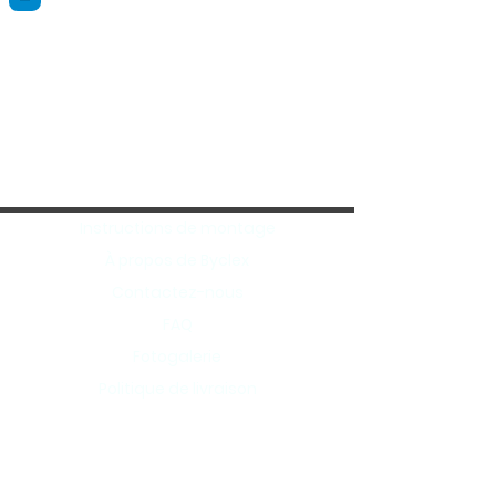
Instructions de montage
À propos de Byclex
Contactez-nous
FAQ
Fotogalerie
Politique de livraison
Seconde chance
Politique de garantie
Revendeurs