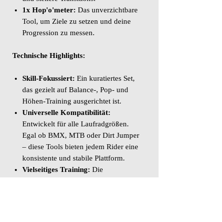
1x Hop'o'meter:
Das unverzichtbare
Tool, um Ziele zu setzen und deine
Progression zu messen.
Technische Highlights:
Skill-Fokussiert:
Ein kuratiertes Set,
das gezielt auf Balance-, Pop- und
Höhen-Training ausgerichtet ist.
Universelle Kompatibilität:
Entwickelt für alle Laufradgrößen.
Egal ob BMX, MTB oder Dirt Jumper
– diese Tools bieten jedem Rider eine
konsistente und stabile Plattform.
Vielseitiges Training:
Die
Komponenten können einzeln oder
zusammen verwendet werden, um
einen kompletten Skill-Parcours zu
erstellen.