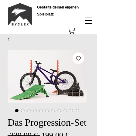
Gestalte deinen eigenen
Spielplatz
Das Progression-Set
Standardpreis
Sale-
 239,00 € 
199,00 €