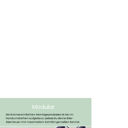
Für die Ewigkeit gebaut.
Sicheres und stabiles Design
Entwickelt für Performance
Modular
Dank eines einfachen Montageprozesses ist sie im
Handumdrehen aufgebaut, sodass du deine Bike-
Abenteuer mit maximalem Komfort genießen kannst.