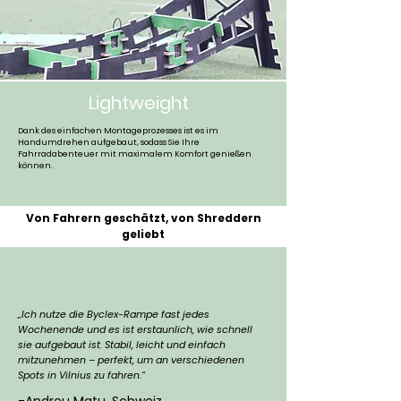
Lightweight
Dank des einfachen Montageprozesses ist es im
Handumdrehen aufgebaut, sodass Sie Ihre
Fahrradabenteuer mit maximalem Komfort genießen
können.
Von Fahrern geschätzt, von Shreddern
geliebt
„Ich nutze die Byclex-Rampe fast jedes
Wochenende und es ist erstaunlich, wie schnell
sie aufgebaut ist. Stabil, leicht und einfach
mitzunehmen – perfekt, um an verschiedenen
Spots in Vilnius zu fahren.“
-Andreu Matu, Schweiz