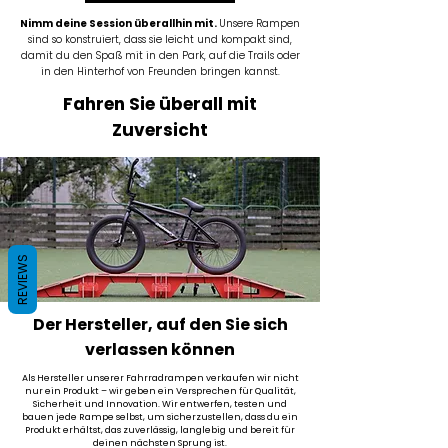
Nimm deine Session überallhin mit.
Unsere Rampen
sind so konstruiert, dass sie leicht und kompakt sind,
damit du den Spaß mit in den Park, auf die Trails oder
in den Hinterhof von Freunden bringen kannst.
Fahren Sie überall mit
Zuversicht
REVIEWS
Der Hersteller, auf den Sie sich
verlassen können
Als Hersteller unserer Fahrradrampen verkaufen wir nicht
nur ein Produkt – wir geben ein Versprechen für Qualität,
Sicherheit und Innovation. Wir entwerfen, testen und
bauen jede Rampe selbst, um sicherzustellen, dass du ein
Produkt erhältst, das zuverlässig, langlebig und bereit für
deinen nächsten Sprung ist.